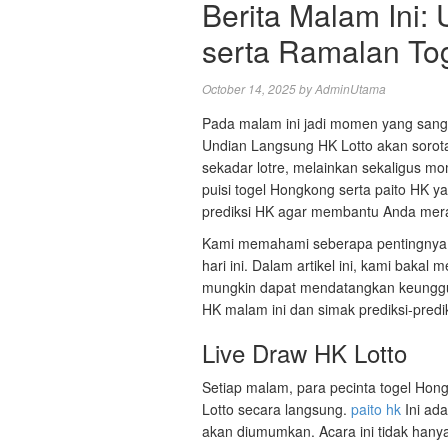
Berita Malam Ini:
serta Ramalan To
October 14, 2025
by
AdminUtama
Pada malam ini jadi momen yang sang
Undian Langsung HK Lotto akan sorota
sekadar lotre, melainkan sekaligus mo
puisi togel Hongkong serta paito HK 
prediksi HK agar membantu Anda mera
Kami memahami seberapa pentingnya in
hari ini. Dalam artikel ini, kami bakal
mungkin dapat mendatangkan keunggu
HK malam ini dan simak prediksi-predi
Live Draw HK Lotto
Setiap malam, para pecinta togel Ho
Lotto secara langsung.
paito hk
Ini ad
akan diumumkan. Acara ini tidak hany