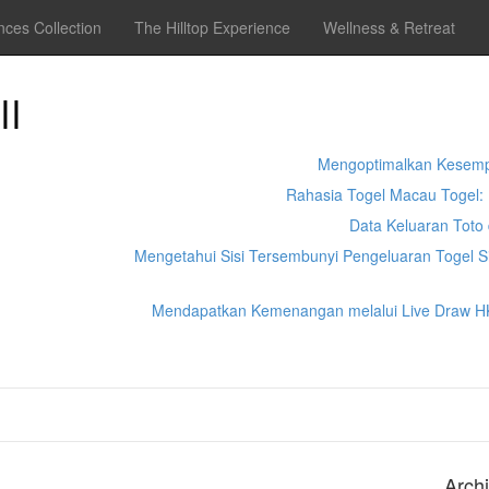
ces Collection
The Hilltop Experience
Wellness & Retreat
ll
Mengoptimalkan Kesempa
o
Rahasia Togel Macau Togel:
Data Keluaran Toto 
Mengetahui Sisi Tersembunyi Pengeluaran Togel S
Mendapatkan Kemenangan melalui Live Draw HK
Arch