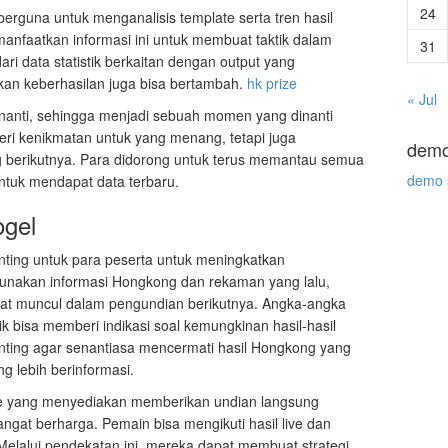
24
berguna untuk menganalisis template serta tren hasil
nfaatkan informasi ini untuk membuat taktik dalam
31
 data statistik berkaitan dengan output yang
an keberhasilan juga bisa bertambah.
hk prize
« Jul
ti-nanti, sehingga menjadi sebuah momen yang dinanti
beri kenikmatan untuk yang menang, tetapi juga
demo
 berikutnya. Para didorong untuk terus memantau semua
demo 
ntuk mendapat data terbaru.
ogel
nting untuk para peserta untuk meningkatkan
nakan informasi Hongkong dan rekaman yang lalu,
at muncul dalam pengundian berikutnya. Angka-angka
ik bisa memberi indikasi soal kemungkinan hasil-hasil
nting agar senantiasa mencermati hasil Hongkong yang
g lebih berinformasi.
bsite yang menyediakan memberikan undian langsung
gat berharga. Pemain bisa mengikuti hasil live dan
elalui pendekatan ini, mereka dapat membuat strategi