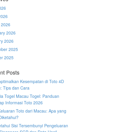
026
2026
 2026
ary 2026
ry 2026
ber 2025
er 2025
nt Posts
ptimalkan Kesempatan di Toto 4D
: Tips dan Cara
ia Togel Macau Togel: Panduan
ap Informasi Toto 2026
Keluaran Toto dari Macau: Apa yang
Diketahui?
tahui Sisi Tersembunyi Pengeluaran