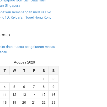
 Singapore SGP dan Data Hasil
ran Singapura
patkan Kemenangan melalui Live
HK 4D: Keluaran Togel Hong Kong
nersip
slot
data macau
pengeluaran macau
macau
August 2026
T
W
T
F
S
S
1
2
4
5
6
7
8
9
11
12
13
14
15
16
18
19
20
21
22
23