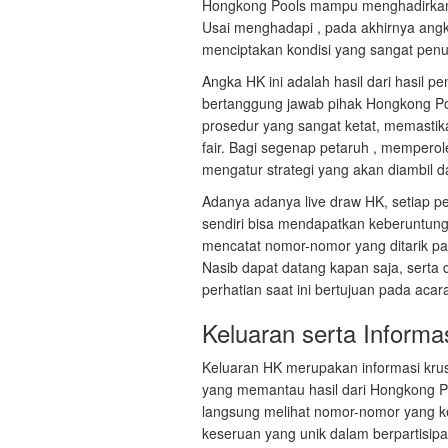
Hongkong Pools mampu menghadirkan h
Usai menghadapi , pada akhirnya angk
menciptakan kondisi yang sangat pen
Angka HK ini adalah hasil dari hasil 
bertanggung jawab pihak Hongkong Po
prosedur yang sangat ketat, memasti
fair. Bagi segenap petaruh , memperole
mengatur strategi yang akan diambil
Adanya adanya live draw HK, setiap 
sendiri bisa mendapatkan keberuntungan
mencatat nomor-nomor yang ditarik pa
Nasib dapat datang kapan saja, serta
perhatian saat ini bertujuan pada acar
Keluaran serta Informa
Keluaran HK merupakan informasi krus
yang memantau hasil dari Hongkong Po
langsung melihat nomor-nomor yang k
keseruan yang unik dalam berpartisipasi