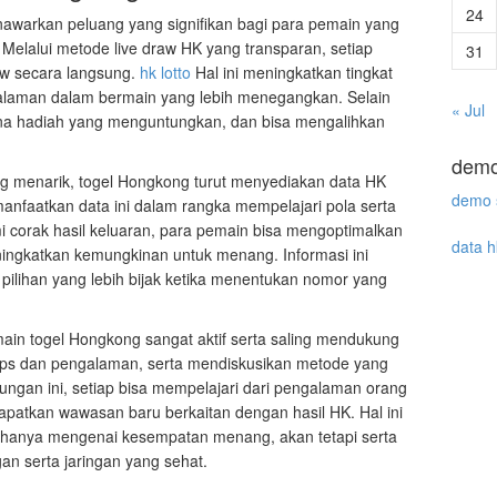
24
warkan peluang yang signifikan bagi para pemain yang
 Melalui metode live draw HK yang transparan, setiap
31
raw secara langsung.
hk lotto
Hal ini meningkatkan tingkat
laman dalam bermain yang lebih menegangkan. Selain
« Jul
rena hadiah yang menguntungkan, dan bisa mengalihkan
demo
 menarik, togel Hongkong turut menyediakan data HK
demo 
nfaatkan data ini dalam rangka mempelajari pola serta
i corak hasil keluaran, para pemain bisa mengoptimalkan
data h
ningkatkan kemungkinan untuk menang. Informasi ini
pilihan yang lebih bijak ketika menentukan nomor yang
ain togel Hongkong sangat aktif serta saling mendukung
tips dan pengalaman, serta mendiskusikan metode yang
ungan ini, setiap bisa mempelajari dari pengalaman orang
patkan wawasan baru berkaitan dengan hasil HK. Hal ini
anya mengenai kesempatan menang, akan tetapi serta
n serta jaringan yang sehat.