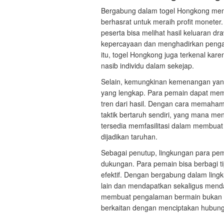
Bergabung dalam togel Hongkong mena
berhasrat untuk meraih profit moneter.
peserta bisa melihat hasil keluaran d
kepercayaan dan menghadirkan penga
itu, togel Hongkong juga terkenal ka
nasib individu dalam sekejap.
Selain, kemungkinan kemenangan yang
yang lengkap. Para pemain dapat mema
tren dari hasil. Dengan cara memaham
taktik bertaruh sendiri, yang mana me
tersedia memfasilitasi dalam membuat 
dijadikan taruhan.
Sebagai penutup, lingkungan para pem
dukungan. Para pemain bisa berbagi 
efektif. Dengan bergabung dalam lingk
lain dan mendapatkan sekaligus menda
membuat pengalaman bermain bukan h
berkaitan dengan menciptakan hubunga