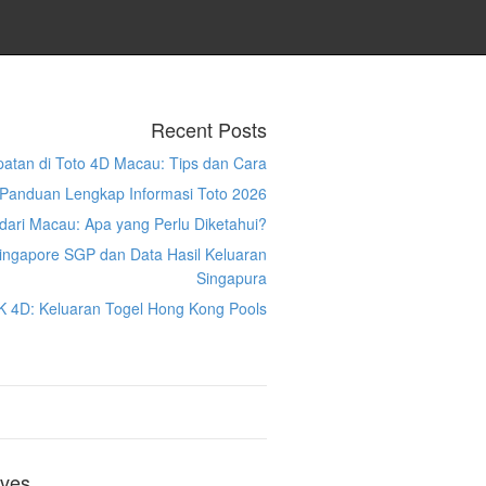
Recent Posts
tan di Toto 4D Macau: Tips dan Cara
 Panduan Lengkap Informasi Toto 2026
dari Macau: Apa yang Perlu Diketahui?
ingapore SGP dan Data Hasil Keluaran
Singapura
 4D: Keluaran Togel Hong Kong Pools
ives