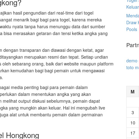
gkong?
Togel
Kelua
ikan hasil pengundian dari real-time dari togel
Menda
sangat menarik bagi bagi para togel, karena mereka
Draw 
 waktu nyata tanpa harus menunggu data dari sumber
Pools
rta bisa merasakan getaran dan tensi ketika angka yang
Part
n dengan transparan dan diawasi dengan ketat, agar
 ditayangkan merupakan resmi dan tepat. Setiap undian
demo 
es oleh sebarang orang, baik dari website maupun platform
toto 
arkan kemudahan bagi bagi pemain untuk mengawasi
a.
bagai media penting bagi para pemain dalam
M
iperlukan dalam menentukan angka yang akan
n melihat output diskusi sebelumnya, pemain dapat
ka yang mungkin akan keluar. Hal ini mengubah live
3
pi juga alat untuk membantu pemain dalam permainan
10
el Hongkong
17