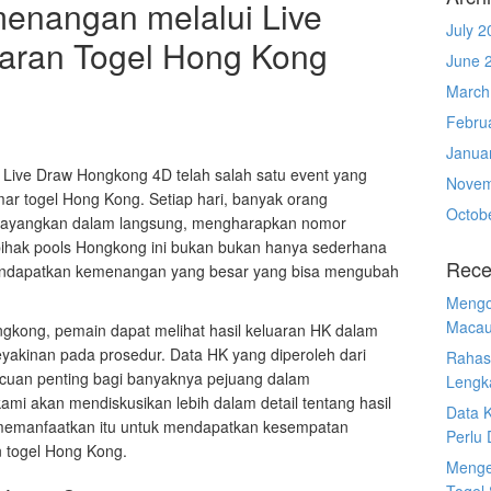
enangan melalui Live
July 2
aran Togel Hong Kong
June 
March
Febru
Janua
, Live Draw Hongkong 4D telah salah satu event yang
Novem
r togel Hong Kong. Setiap hari, banyak orang
Octob
itayangkan dalam langsung, mengharapkan nomor
 pihak pools Hongkong ini bukan bukan hanya sederhana
Rece
k mendapatkan kemenangan yang besar yang bisa mengubah
Mengo
Macau
kong, pemain dapat melihat hasil keluaran HK dalam
eyakinan pada prosedur. Data HK yang diperoleh dari
Rahas
 acuan penting bagi banyaknya pejuang dalam
Lengk
 kami akan mendiskusikan lebih dalam detail tentang hasil
Data 
 memanfaatkan itu untuk mendapatkan kesempatan
Perlu 
 togel Hong Kong.
Menge