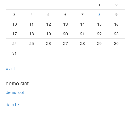
1
2
3
4
5
6
7
8
9
10
11
12
13
14
15
16
17
18
19
20
21
22
23
24
25
26
27
28
29
30
31
« Jul
demo slot
demo slot
data hk