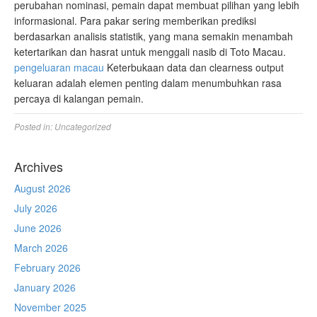
perubahan nominasi, pemain dapat membuat pilihan yang lebih
informasional. Para pakar sering memberikan prediksi
berdasarkan analisis statistik, yang mana semakin menambah
ketertarikan dan hasrat untuk menggali nasib di Toto Macau.
pengeluaran macau
Keterbukaan data dan clearness output
keluaran adalah elemen penting dalam menumbuhkan rasa
percaya di kalangan pemain.
Posted in:
Uncategorized
Archives
August 2026
July 2026
June 2026
March 2026
February 2026
January 2026
November 2025