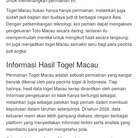
untuk memenangkan permainan ini.
Togel Macau bukan hanya hanya permainan, melainkan juga
sudah jadi bagian dari budaya judi di berbagai negara Asia.
Dengan perkembangan teknologi, kini pemain dapat mengakses
pengeluaran Toto Macau secara daring, lantaran itu
mempermudah mereka untuk mengikuti hasil secara langsung.
Ini juga menjadikan togel Macau semakin seru bagi para pecinta
judi angka.
Informasi Hasil Togel Macau
Permainan Togel Macau adalah sebuah permainan yang sangat
banyak dikenal oleh para pecinta togel di Indonesia. Tiap
harinya, hasil data togel Macau kerap dinantikan oleh pemain.
Informasi pengeluaran ini tidak hanya berfungsi sebagai,
melainkan juga sebagai patokan bagi pemain dalam membuat
keputusan dalam taruhan selanjutnya. Di tahun 2026, data
keluaran resmi akan lebih gampang diakses, dengan berbagai
platform yang menyediakan informasi terkini serta analisis yang
membantu para pemain mengetahui pola.