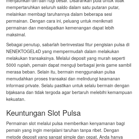
menjauhkan diri dari rugi besar. Disarankan pula untuk tidak
mempertaruhkan seluruh saldo dalam satu putaran putar,
melainkan membagi taruhannya dalam beberapa sesi
permainan. Dengan cara ini, peluang untuk menikmati
permainan dan mendapatkan kemenangan dapat lebih
maksimal.
Sebagai penutup, sabarlah berinvestasi fitur pengisian pulsa di
NENEKTOGEL4D yang mempermudah dalam melakukan
melakukan transaksinya. Melalui deposit yang murah seperti
5000 rupiah, pemain dapat menguji berbagai jenis game sambil
merasa beban. Selain itu, bermain menggunakan pulsa
memudahkan proses transaksi dan melindungi keamanan
informasi private. Selalu pastikan untuk selalu bermain dengan
bijaksana dan tidak tergoda agar bertaruh melebihi kemampuan
kekuatan.
Keuntungan Slot Pulsa
Permainan slot melalui pulsa memberikan kenyamanan bagi
pemain yang ingin menjalani taruhan tanpa ribet. Dengan
metode deposit yang sangat simple dan cepat, Anda hanya