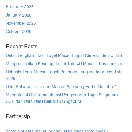
February 2026
January 2026
November 2025
October 2025
Recent Posts
Detail Lengkap: Hasil Togel Macao Empat Dimensi Setiap Hari
Mengoptimalkan Kesempatan di Toto 4D Macau: Tips dan Cara
Rahasia Togel Macau Togel: Panduan Lengkap Informasi Toto
2026
Data Keluaran Toto dari Macau: Apa yang Perlu Diketahui?
Mengetahui Sisi Tersembunyi Pengeluaran Togel Singapore
SGP dan Data Hasil Keluaran Singapura
Partnersip
demo slot
data macau
pengeluaran macau
toto macau