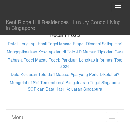
TOGG
NAVI
Kent Ridge Hill Residences | Luxury Condo Living
in Singapore
Recent Posts
Detail Lengkap: Hasil Togel Macao Empat Dimensi Setiap Hari
Mengoptimalkan Kesempatan di Toto 4D Macau: Tips dan Cara
Rahasia Togel Macau Togel: Panduan Lengkap Informasi Toto
2026
Data Keluaran Toto dari Macau: Apa yang Perlu Diketahui?
Mengetahui Sisi Tersembunyi Pengeluaran Togel Singapore
SGP dan Data Hasil Keluaran Singapura
Menu
TOGGL
NAVIGA