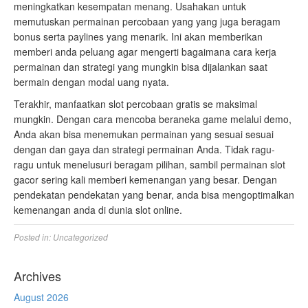
meningkatkan kesempatan menang. Usahakan untuk
memutuskan permainan percobaan yang yang juga beragam
bonus serta paylines yang menarik. Ini akan memberikan
memberi anda peluang agar mengerti bagaimana cara kerja
permainan dan strategi yang mungkin bisa dijalankan saat
bermain dengan modal uang nyata.
Terakhir, manfaatkan slot percobaan gratis se maksimal
mungkin. Dengan cara mencoba beraneka game melalui demo,
Anda akan bisa menemukan permainan yang sesuai sesuai
dengan dan gaya dan strategi permainan Anda. Tidak ragu-
ragu untuk menelusuri beragam pilihan, sambil permainan slot
gacor sering kali memberi kemenangan yang besar. Dengan
pendekatan pendekatan yang benar, anda bisa mengoptimalkan
kemenangan anda di dunia slot online.
Posted in:
Uncategorized
Archives
August 2026