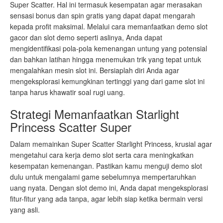
Super Scatter. Hal ini termasuk kesempatan agar merasakan
sensasi bonus dan spin gratis yang dapat dapat mengarah
kepada profit maksimal. Melalui cara memanfaatkan demo slot
gacor dan slot demo seperti aslinya, Anda dapat
mengidentifikasi pola-pola kemenangan untung yang potensial
dan bahkan latihan hingga menemukan trik yang tepat untuk
mengalahkan mesin slot ini. Bersiaplah diri Anda agar
mengeksplorasi kemungkinan tertinggi yang dari game slot ini
tanpa harus khawatir soal rugi uang.
Strategi Memanfaatkan Starlight
Princess Scatter Super
Dalam memainkan Super Scatter Starlight Princess, krusial agar
mengetahui cara kerja demo slot serta cara meningkatkan
kesempatan kemenangan. Pastikan kamu menguji demo slot
dulu untuk mengalami game sebelumnya mempertaruhkan
uang nyata. Dengan slot demo ini, Anda dapat mengeksplorasi
fitur-fitur yang ada tanpa, agar lebih siap ketika bermain versi
yang asli.