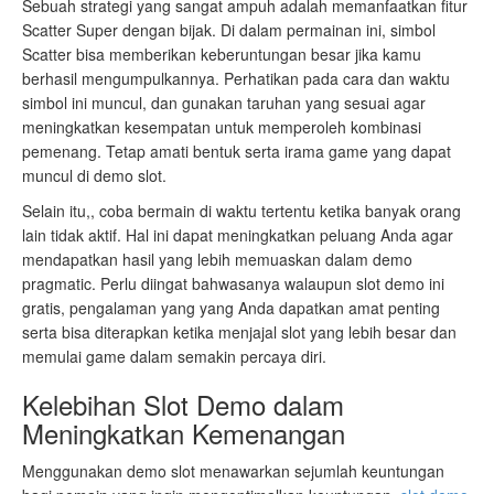
Sebuah strategi yang sangat ampuh adalah memanfaatkan fitur
Scatter Super dengan bijak. Di dalam permainan ini, simbol
Scatter bisa memberikan keberuntungan besar jika kamu
berhasil mengumpulkannya. Perhatikan pada cara dan waktu
simbol ini muncul, dan gunakan taruhan yang sesuai agar
meningkatkan kesempatan untuk memperoleh kombinasi
pemenang. Tetap amati bentuk serta irama game yang dapat
muncul di demo slot.
Selain itu,, coba bermain di waktu tertentu ketika banyak orang
lain tidak aktif. Hal ini dapat meningkatkan peluang Anda agar
mendapatkan hasil yang lebih memuaskan dalam demo
pragmatic. Perlu diingat bahwasanya walaupun slot demo ini
gratis, pengalaman yang yang Anda dapatkan amat penting
serta bisa diterapkan ketika menjajal slot yang lebih besar dan
memulai game dalam semakin percaya diri.
Kelebihan Slot Demo dalam
Meningkatkan Kemenangan
Menggunakan demo slot menawarkan sejumlah keuntungan