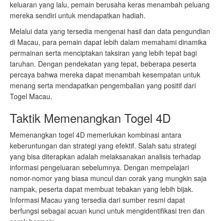
keluaran yang lalu, pemain berusaha keras menambah peluang
mereka sendiri untuk mendapatkan hadiah.
Melalui data yang tersedia mengenai hasil dan data pengundian
di Macau, para pemain dapat lebih dalam memahami dinamika
permainan serta menciptakan taksiran yang lebih tepat bagi
taruhan. Dengan pendekatan yang tepat, beberapa peserta
percaya bahwa mereka dapat menambah kesempatan untuk
menang serta mendapatkan pengembalian yang positif dari
Togel Macau.
Taktik Memenangkan Togel 4D
Memenangkan togel 4D memerlukan kombinasi antara
keberuntungan dan strategi yang efektif. Salah satu strategi
yang bisa diterapkan adalah melaksanakan analisis terhadap
informasi pengeluaran sebelumnya. Dengan mempelajari
nomor-nomor yang biasa muncul dan corak yang mungkin saja
nampak, peserta dapat membuat tebakan yang lebih bijak.
Informasi Macau yang tersedia dari sumber resmi dapat
berfungsi sebagai acuan kunci untuk mengidentifikasi tren dan