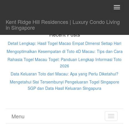
TOGG
NAVI
Kent Ridge Hill Residences | Luxury Condo Living
in Singapore
Recent Posts
Detail Lengkap: Hasil Togel Macao Empat Dimensi Setiap Hari
Mengoptimalkan Kesempatan di Toto 4D Macau: Tips dan Cara
Rahasia Togel Macau Togel: Panduan Lengkap Informasi Toto
2026
Data Keluaran Toto dari Macau: Apa yang Perlu Diketahui?
Mengetahui Sisi Tersembunyi Pengeluaran Togel Singapore
SGP dan Data Hasil Keluaran Singapura
Menu
TOGGL
NAVIGA