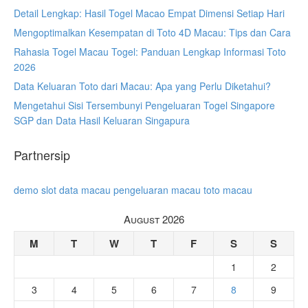
Detail Lengkap: Hasil Togel Macao Empat Dimensi Setiap Hari
Mengoptimalkan Kesempatan di Toto 4D Macau: Tips dan Cara
Rahasia Togel Macau Togel: Panduan Lengkap Informasi Toto
2026
Data Keluaran Toto dari Macau: Apa yang Perlu Diketahui?
Mengetahui Sisi Tersembunyi Pengeluaran Togel Singapore
SGP dan Data Hasil Keluaran Singapura
Partnersip
demo slot
data macau
pengeluaran macau
toto macau
August 2026
M
T
W
T
F
S
S
1
2
3
4
5
6
7
8
9