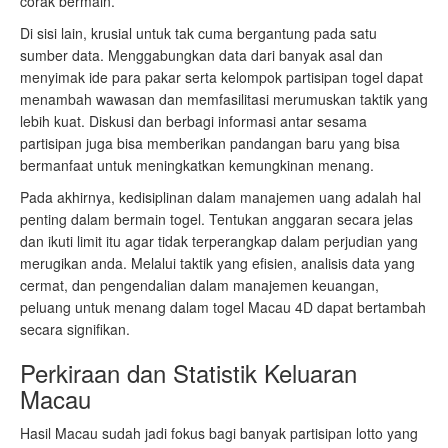
corak bermain.
Di sisi lain, krusial untuk tak cuma bergantung pada satu
sumber data. Menggabungkan data dari banyak asal dan
menyimak ide para pakar serta kelompok partisipan togel dapat
menambah wawasan dan memfasilitasi merumuskan taktik yang
lebih kuat. Diskusi dan berbagi informasi antar sesama
partisipan juga bisa memberikan pandangan baru yang bisa
bermanfaat untuk meningkatkan kemungkinan menang.
Pada akhirnya, kedisiplinan dalam manajemen uang adalah hal
penting dalam bermain togel. Tentukan anggaran secara jelas
dan ikuti limit itu agar tidak terperangkap dalam perjudian yang
merugikan anda. Melalui taktik yang efisien, analisis data yang
cermat, dan pengendalian dalam manajemen keuangan,
peluang untuk menang dalam togel Macau 4D dapat bertambah
secara signifikan.
Perkiraan dan Statistik Keluaran
Macau
Hasil Macau sudah jadi fokus bagi banyak partisipan lotto yang